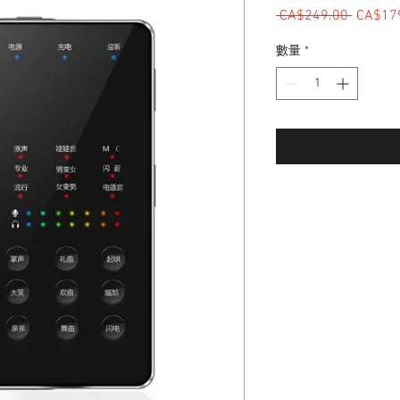
 CA$249.00 
一般價
CA$17
數量
*