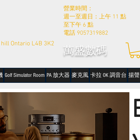
營業時間：
週一至週日：上午 11 點
至下午 6 點
電話 9057319882
hill Ontario L4B 3K2
萬盛數碼
機
Golf Simulator Room
PA 放大器
麥克風
卡拉 OK 調音台
揚聲