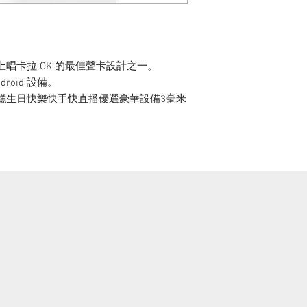
動設備上唱卡拉 OK 的最佳聲卡設計之一。
droid 設備。
蛋糕生日快樂快手快直播優選豪華設備3毫米
hill ON
客戶服務