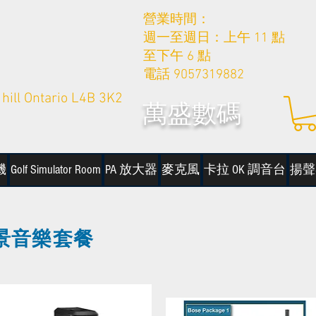
營業時間：
週一至週日：上午 11 點
至下午 6 點
電話 9057319882
hill Ontario L4B 3K2
萬盛數碼
機
Golf Simulator Room
PA 放大器
麥克風
卡拉 OK 調音台
揚聲
景音樂套餐