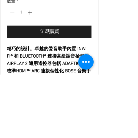
數量
*
立即購買
精巧的設計。卓越的聲音助手內置 INWI-
FI® 和 BLUETOOTH® 連接高級語音拾音器
AIRPLAY 2 通用遙控器包括 ADAPTIQ 音頻
校準HDMI™ ARC 連接個性化 BOSE 音樂手
機語音
添加低音模塊和後環繞揚聲器
終極家庭娛樂體驗
條形音箱的無線連接
旨在與您的房間相得益彰的凝聚力系統