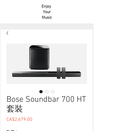
Enjoy
Your
Music
Bose Soundbar 700 HT
套裝
CA$2,679.00
價格