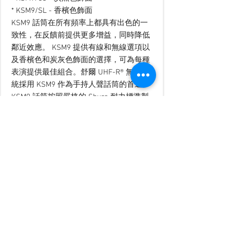
* KSM9/SL - 香檳色飾面
KSM9 話筒在所有頻率上都具有出色的一
致性，在反饋前提供更多增益，同時降低
鄰近效應。 KSM9 提供有線和無線選項以
及香檳色和炭灰色飾面的選擇，可為每種
表演提供最佳組合。舒爾 UHF-R® 無線系
統採用 KSM9 作為手持人聲話筒的首選。
KSM9 話筒按照嚴格的 Shure 耐力標準製
造，享譽全球，並在舞台中央逐夜驗證。
雙鍍金、低質量 Mylar® 振膜設計
可切換指向性（超心形和心形）
高級懸掛避震架
高級電子元件，包括 A 類無變壓器前
置放大器電路
鍍金內部和外部連接器，包括 XLR 輸
出 耐用的鋁製外殼
香檳色或炭灰色飾面
全範圍頻率響應（50Hz 至 20kHz）