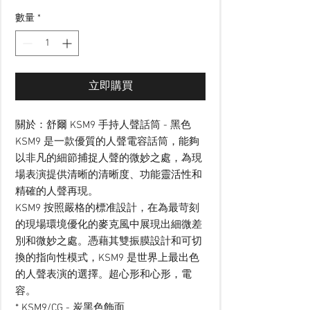
數量
*
立即購買
關於：舒爾 KSM9 手持人聲話筒 - 黑色
KSM9 是一款優質的人聲電容話筒，能夠
以非凡的細節捕捉人聲的微妙之處，為現
場表演提供清晰的清晰度、功能靈活性和
精確的人聲再現。
KSM9 按照嚴格的標准設計，在為最苛刻
的現場環境優化的麥克風中展現出細微差
別和微妙之處。憑藉其雙振膜設計和可切
換的指向性模式，KSM9 是世界上最出色
的人聲表演的選擇。超心形和心形，電
容。
* KSM9/CG - 炭黑色飾面