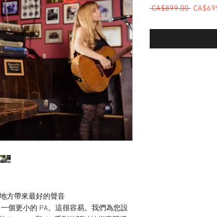
 CA$899.00 
一般價
CA$69
地方帶來最好的聲音
造了一個更小的 PA。這很容易。我們為您設