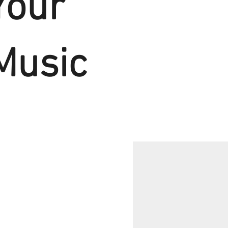
Your
Music