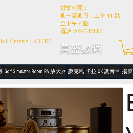
營業時間：
週一至週日：上午 11 點
至下午 6 點
電話 9057319882
hill Ontario L4B 3K2
萬盛數碼
機
Golf Simulator Room
PA 放大器
麥克風
卡拉 OK 調音台
揚聲