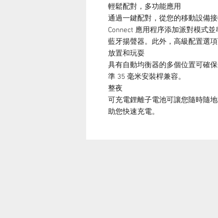
輕鬆配對，多功能應用
通過一鍵配對，從您的移動設備接收
Connect 應用程序添加派對模式並
藍牙揚聲器。此外，高級配置選項
放置和玩耍
具有自動均衡器的多個位置可確保
準 35 毫米安裝桿兼容。
整夜
可充電鋰離子電池可讓您隨時隨地執
助您快速充電。
聯繫我們