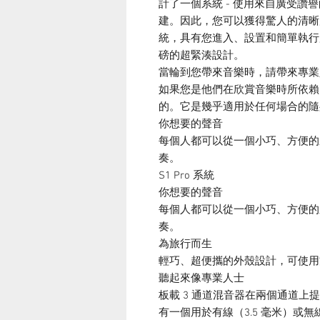
計了一個系統 - 使用來自廣受讚譽的 
建。因此，您可以獲得驚人的清晰
統，具有您進入、設置和簡單執行所
磅的超緊湊設計。
當輪到您帶來音樂時，請帶來專業
如果您是他們在欣賞音樂時所依賴的人
的。它是幾乎適用於任何場合的隨
你想要的聲音
每個人都可以從一個小巧、方便的
奏。
S1 Pro 系統
你想要的聲音
每個人都可以從一個小巧、方便的
奏。
為旅行而生
輕巧、超便攜的外殼設計，可使用
聽起來像專業人士
板載 3 通道混音器在兩個通道上提供獨
有一個用於有線（3.5 毫米）或