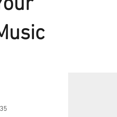
Your
Music
35