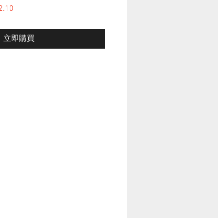
格
2.10
促銷價格
立即購買