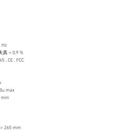
Hz
真 < 0,9 %
, CE , FCC
x
u max
 mm
 265 mm