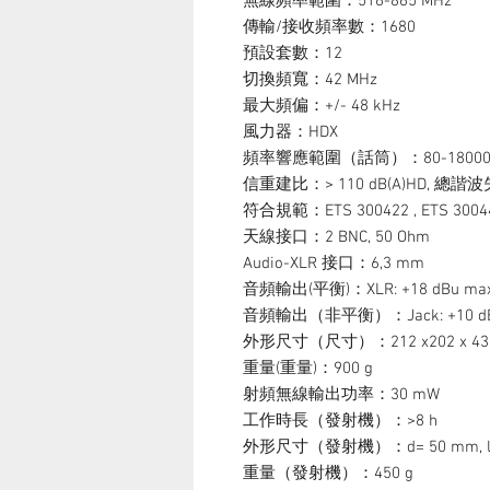
無線頻率範圍：516-865 MHz
傳輸/接收頻率數：1680
預設套數：12
切換頻寬：42 MHz
最大頻偏：+/- 48 kHz
風力器：HDX
頻率響應範圍（話筒）：80-18000 
信重建比：> 110 dB(A)HD, 總諧波失
符合規範：ETS 300422 , ETS 300445 
天線接口：2 BNC, 50 Ohm
Audio-XLR 接口：6,3 mm
音頻輸出(平衡)：XLR: +18 dBu ma
音頻輸出（非平衡）：Jack: +10 dB
外形尺寸（尺寸）：212 x202 x 43
重量(重量)：900 g
射頻無線輸出功率：30 mW
工作時長（發射機）：>8 h
外形尺寸（發射機）：d= 50 mm, l=
重量（發射機）：450 g