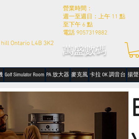
營業時間：
週一至週日：上午 11 點
至下午 6 點
電話 9057319882
hill Ontario L4B 3K2
萬盛數碼
機
Golf Simulator Room
PA 放大器
麥克風
卡拉 OK 調音台
揚聲