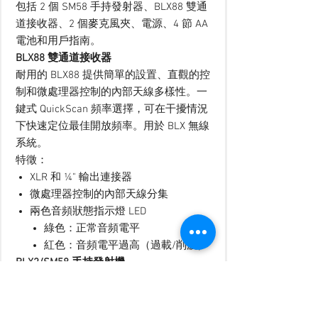
包括 2 個 SM58 手持發射器、BLX88 雙通
道接收器、2 個麥克風夾、電源、4 節 AA
電池和用戶指南。
BLX88 雙通道接收器
耐用的 BLX88 提供簡單的設置、直觀的控
制和微處理器控制的內部天線多樣性。一
鍵式 QuickScan 頻率選擇，可在干擾情況
下快速定位最佳開放頻率。用於 BLX 無線
系統。
特徵：
XLR 和 ¼" 輸出連接器
微處理器控制的內部天線分集
兩色音頻狀態指示燈 LED
綠色：正常音頻電平
紅色：音頻電平過高（過載/削波）
BLX2/SM58 手持發射機
BLX2 與數十年來深受音樂家信賴的舒爾
話筒兼容，以專業的清晰度和可靠性傳輸
無線音頻。