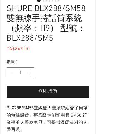
SHURE BLX288/SM58
雙無線手持話筒系統
（頻率：H9） 型號：
BLX288/SM5
CA$849.00
價格
數量
*
立即購買
BLX288/SM58
無線雙人聲系統結合了簡單
的無線設置、專業級性能和兩個 SM58 行
業標准人聲麥克風，可提供溫暖清晰的人
聲再現。